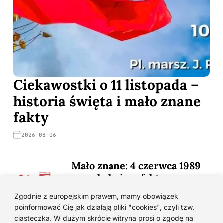
Ciekawostki o 11 listopada –
historia święta i mało znane
fakty
2026-08-06
Mało znane: 4 czerwca 1989
— zaskakujące fakty
2026-08-03
Zgodnie z europejskim prawem, mamy obowiązek
poinformować Cię jak działają pliki "cookies", czyli tzw.
Ciekawostki o 1. wojnie
ciasteczka. W dużym skrócie witryna prosi o zgodę na