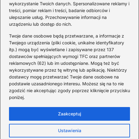
światowej — mało znane
wykorzystanie Twoich danych. Spersonalizowane reklamy i
fakty i historie
treści, pomiar reklam i treści, badanie odbiorców i
ulepszanie usług. Przechowywanie informacji na
2026-08-02
urządzeniu lub dostęp do nich.
Zaskakujące ciekawostki o
Krzysztofie Kolumbie
Twoje dane osobowe będą przetwarzane, a informacje z
Twojego urządzenia (pliki cookie, unikalne identyfikatory
2026-07-20
itp.) mogą być wyświetlane i zapisywane przez 137
dostawców spełniających wymogi TFC oraz partnerów
Mało znane ciekawostki o
reklamowych (62) lub im udostępniane. Mogą też być
Wisławie Szymborskiej
wykorzystywane przez tę witrynę lub aplikację. Niektórzy
dostawcy mogę przetwarzać Twoje dane osobowe na
2026-07-16
podstawie uzasadnionego interesu. Możesz się na to nie
Zaskakujące ciekawostki o
zgodzić nie akceptując zgody poprzez kliknięcie przycisku
poniżej.
potopie szwedzkim
2026-07-15
Zaakceptuj
Ustawienia
Strona główna
Polityka Cookies
Prywatność
Kontakt