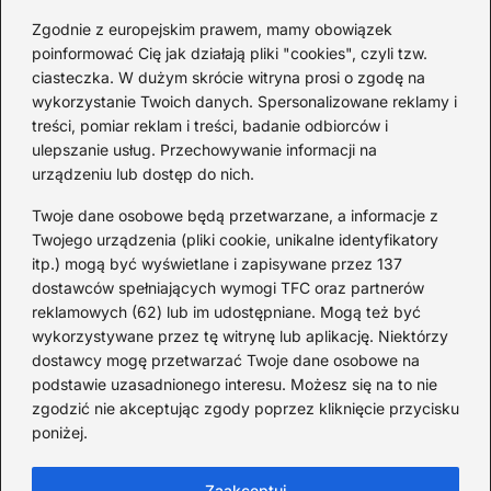
2026-08-03
Zgodnie z europejskim prawem, mamy obowiązek
poinformować Cię jak działają pliki "cookies", czyli tzw.
Ciekawostki o 1. wojnie
ciasteczka. W dużym skrócie witryna prosi o zgodę na
światowej — mało znane
wykorzystanie Twoich danych. Spersonalizowane reklamy i
fakty i historie
treści, pomiar reklam i treści, badanie odbiorców i
ulepszanie usług. Przechowywanie informacji na
2026-08-02
urządzeniu lub dostęp do nich.
Zaskakujące ciekawostki o
Krzysztofie Kolumbie
Twoje dane osobowe będą przetwarzane, a informacje z
Twojego urządzenia (pliki cookie, unikalne identyfikatory
2026-07-20
itp.) mogą być wyświetlane i zapisywane przez 137
dostawców spełniających wymogi TFC oraz partnerów
Mało znane ciekawostki o
reklamowych (62) lub im udostępniane. Mogą też być
Wisławie Szymborskiej
wykorzystywane przez tę witrynę lub aplikację. Niektórzy
dostawcy mogę przetwarzać Twoje dane osobowe na
2026-07-16
podstawie uzasadnionego interesu. Możesz się na to nie
Zaskakujące ciekawostki o
zgodzić nie akceptując zgody poprzez kliknięcie przycisku
poniżej.
potopie szwedzkim
2026-07-15
Zaakceptuj