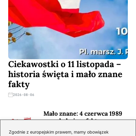
Ciekawostki o 11 listopada –
historia święta i mało znane
fakty
2026-08-06
Mało znane: 4 czerwca 1989
— zaskakujące fakty
2026-08-03
Zgodnie z europejskim prawem, mamy obowiązek