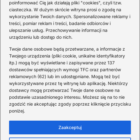
poinformować Cię jak działają pliki "cookies", czyli tzw.
Ciekawostki o 1. wojnie
ciasteczka. W dużym skrócie witryna prosi o zgodę na
światowej — mało znane
wykorzystanie Twoich danych. Spersonalizowane reklamy i
fakty i historie
treści, pomiar reklam i treści, badanie odbiorców i
ulepszanie usług. Przechowywanie informacji na
2026-08-02
urządzeniu lub dostęp do nich.
Zaskakujące ciekawostki o
Krzysztofie Kolumbie
Twoje dane osobowe będą przetwarzane, a informacje z
Twojego urządzenia (pliki cookie, unikalne identyfikatory
2026-07-20
itp.) mogą być wyświetlane i zapisywane przez 137
dostawców spełniających wymogi TFC oraz partnerów
Mało znane ciekawostki o
reklamowych (62) lub im udostępniane. Mogą też być
Wisławie Szymborskiej
wykorzystywane przez tę witrynę lub aplikację. Niektórzy
dostawcy mogę przetwarzać Twoje dane osobowe na
2026-07-16
podstawie uzasadnionego interesu. Możesz się na to nie
Zaskakujące ciekawostki o
zgodzić nie akceptując zgody poprzez kliknięcie przycisku
poniżej.
potopie szwedzkim
2026-07-15
Zaakceptuj