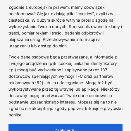
2026-08-03
Zgodnie z europejskim prawem, mamy obowiązek
poinformować Cię jak działają pliki "cookies", czyli tzw.
Ciekawostki o 1. wojnie
ciasteczka. W dużym skrócie witryna prosi o zgodę na
światowej — mało znane
wykorzystanie Twoich danych. Spersonalizowane reklamy i
fakty i historie
treści, pomiar reklam i treści, badanie odbiorców i
ulepszanie usług. Przechowywanie informacji na
2026-08-02
urządzeniu lub dostęp do nich.
Zaskakujące ciekawostki o
Krzysztofie Kolumbie
Twoje dane osobowe będą przetwarzane, a informacje z
Twojego urządzenia (pliki cookie, unikalne identyfikatory
2026-07-20
itp.) mogą być wyświetlane i zapisywane przez 137
dostawców spełniających wymogi TFC oraz partnerów
Mało znane ciekawostki o
reklamowych (62) lub im udostępniane. Mogą też być
Wisławie Szymborskiej
wykorzystywane przez tę witrynę lub aplikację. Niektórzy
dostawcy mogę przetwarzać Twoje dane osobowe na
2026-07-16
podstawie uzasadnionego interesu. Możesz się na to nie
Zaskakujące ciekawostki o
zgodzić nie akceptując zgody poprzez kliknięcie przycisku
poniżej.
potopie szwedzkim
2026-07-15
Zaakceptuj