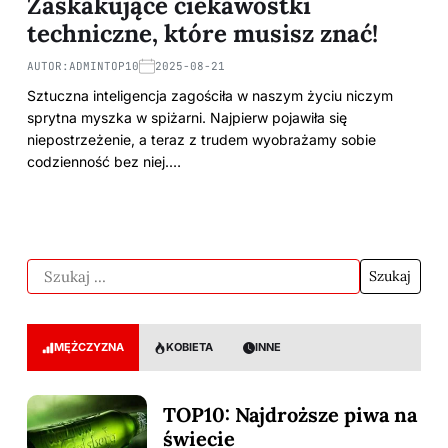
Zaskakujące ciekawostki
techniczne, które musisz znać!
AUTOR:
ADMINTOP10
2025-08-21
Sztuczna inteligencja zagościła w naszym życiu niczym
sprytna myszka w spiżarni. Najpierw pojawiła się
niepostrzeżenie, a teraz z trudem wyobrażamy sobie
codzienność bez niej.…
MĘŻCZYZNA
KOBIETA
INNE
TOP10: Najdroższe piwa na
świecie