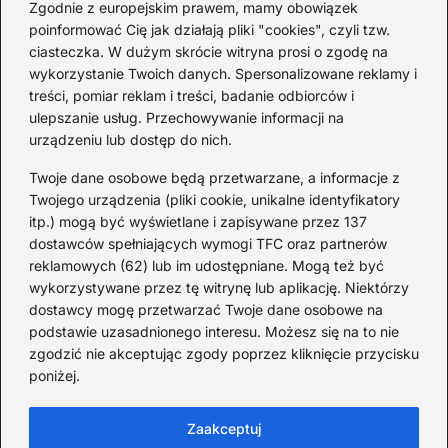
2026-08-03
Zgodnie z europejskim prawem, mamy obowiązek
poinformować Cię jak działają pliki "cookies", czyli tzw.
Ciekawostki o 1. wojnie
ciasteczka. W dużym skrócie witryna prosi o zgodę na
światowej — mało znane
wykorzystanie Twoich danych. Spersonalizowane reklamy i
fakty i historie
treści, pomiar reklam i treści, badanie odbiorców i
ulepszanie usług. Przechowywanie informacji na
2026-08-02
urządzeniu lub dostęp do nich.
Zaskakujące ciekawostki o
Krzysztofie Kolumbie
Twoje dane osobowe będą przetwarzane, a informacje z
Twojego urządzenia (pliki cookie, unikalne identyfikatory
2026-07-20
itp.) mogą być wyświetlane i zapisywane przez 137
dostawców spełniających wymogi TFC oraz partnerów
Mało znane ciekawostki o
reklamowych (62) lub im udostępniane. Mogą też być
Wisławie Szymborskiej
wykorzystywane przez tę witrynę lub aplikację. Niektórzy
dostawcy mogę przetwarzać Twoje dane osobowe na
2026-07-16
podstawie uzasadnionego interesu. Możesz się na to nie
Zaskakujące ciekawostki o
zgodzić nie akceptując zgody poprzez kliknięcie przycisku
poniżej.
potopie szwedzkim
2026-07-15
Zaakceptuj