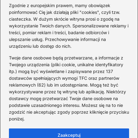
2026-08-03
Zgodnie z europejskim prawem, mamy obowiązek
poinformować Cię jak działają pliki "cookies", czyli tzw.
Ciekawostki o 1. wojnie
ciasteczka. W dużym skrócie witryna prosi o zgodę na
światowej — mało znane
wykorzystanie Twoich danych. Spersonalizowane reklamy i
fakty i historie
treści, pomiar reklam i treści, badanie odbiorców i
ulepszanie usług. Przechowywanie informacji na
2026-08-02
urządzeniu lub dostęp do nich.
Zaskakujące ciekawostki o
Krzysztofie Kolumbie
Twoje dane osobowe będą przetwarzane, a informacje z
Twojego urządzenia (pliki cookie, unikalne identyfikatory
2026-07-20
itp.) mogą być wyświetlane i zapisywane przez 137
dostawców spełniających wymogi TFC oraz partnerów
Mało znane ciekawostki o
reklamowych (62) lub im udostępniane. Mogą też być
Wisławie Szymborskiej
wykorzystywane przez tę witrynę lub aplikację. Niektórzy
dostawcy mogę przetwarzać Twoje dane osobowe na
2026-07-16
podstawie uzasadnionego interesu. Możesz się na to nie
Zaskakujące ciekawostki o
zgodzić nie akceptując zgody poprzez kliknięcie przycisku
poniżej.
potopie szwedzkim
2026-07-15
Zaakceptuj