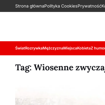
Strona główna
Polityka Cookies
Prywatność
K
Świat
Rozrywka
Mężczyzna
Miejsca
Kobieta
Z humo
Tag:
Wiosenne zwyczaj