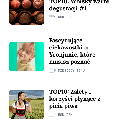
TOP10: Whisky warte
degustacji #1
1 ROK TEMU
Fascynujące
ciekawostki o
Yeonjunie, które
musisz poznać
5 MIESIĘCY TEMU
TOP10: Zalety i
korzyści płynące z
picia piwa
1 ROK TEMU