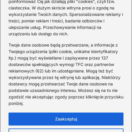
poinformować Cię jak działają pliki "cookies", czyli tzw.
ciasteczka. W dużym skrócie witryna prosi o zgodę na
Zaskakujące ciekawostki o
wykorzystanie Twoich danych. Spersonalizowane reklamy i
Krzysztofie Kolumbie
treści, pomiar reklam i treści, badanie odbiorców i
2026-07-20
ulepszanie usług. Przechowywanie informacji na
urządzeniu lub dostęp do nich.
Mało znane ciekawostki o
Wisławie Szymborskiej
Twoje dane osobowe będą przetwarzane, a informacje z
Twojego urządzenia (pliki cookie, unikalne identyfikatory
2026-07-16
itp.) mogą być wyświetlane i zapisywane przez 137
dostawców spełniających wymogi TFC oraz partnerów
Zaskakujące ciekawostki o
reklamowych (62) lub im udostępniane. Mogą też być
potopie szwedzkim
wykorzystywane przez tę witrynę lub aplikację. Niektórzy
dostawcy mogę przetwarzać Twoje dane osobowe na
2026-07-15
podstawie uzasadnionego interesu. Możesz się na to nie
Mało znane ciekawostki o
zgodzić nie akceptując zgody poprzez kliknięcie przycisku
poniżej.
Izabeli Kastylijskiej
2026-07-12
Zaakceptuj