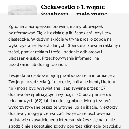
Ciekawostki o 1. wojnie
światowej — mało znane
fakty i historie
Zgodnie z europejskim prawem, mamy obowiązek
2026-08-02
poinformować Cię jak działają pliki "cookies", czyli tzw.
ciasteczka. W dużym skrócie witryna prosi o zgodę na
Zaskakujące ciekawostki o
wykorzystanie Twoich danych. Spersonalizowane reklamy i
Krzysztofie Kolumbie
treści, pomiar reklam i treści, badanie odbiorców i
2026-07-20
ulepszanie usług. Przechowywanie informacji na
urządzeniu lub dostęp do nich.
Mało znane ciekawostki o
Wisławie Szymborskiej
Twoje dane osobowe będą przetwarzane, a informacje z
Twojego urządzenia (pliki cookie, unikalne identyfikatory
2026-07-16
itp.) mogą być wyświetlane i zapisywane przez 137
dostawców spełniających wymogi TFC oraz partnerów
Zaskakujące ciekawostki o
reklamowych (62) lub im udostępniane. Mogą też być
potopie szwedzkim
wykorzystywane przez tę witrynę lub aplikację. Niektórzy
dostawcy mogę przetwarzać Twoje dane osobowe na
2026-07-15
podstawie uzasadnionego interesu. Możesz się na to nie
Mało znane ciekawostki o
zgodzić nie akceptując zgody poprzez kliknięcie przycisku