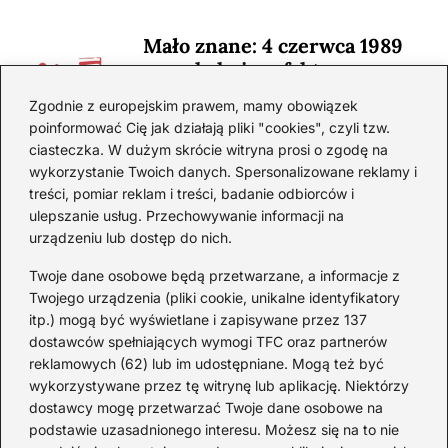
Mało znane: 4 czerwca 1989
— zaskakujące fakty
2026-08-03
Zgodnie z europejskim prawem, mamy obowiązek
poinformować Cię jak działają pliki "cookies", czyli tzw.
Ciekawostki o 1. wojnie
ciasteczka. W dużym skrócie witryna prosi o zgodę na
światowej — mało znane
wykorzystanie Twoich danych. Spersonalizowane reklamy i
fakty i historie
treści, pomiar reklam i treści, badanie odbiorców i
ulepszanie usług. Przechowywanie informacji na
2026-08-02
urządzeniu lub dostęp do nich.
Zaskakujące ciekawostki o
Krzysztofie Kolumbie
Twoje dane osobowe będą przetwarzane, a informacje z
Twojego urządzenia (pliki cookie, unikalne identyfikatory
2026-07-20
itp.) mogą być wyświetlane i zapisywane przez 137
dostawców spełniających wymogi TFC oraz partnerów
Mało znane ciekawostki o
reklamowych (62) lub im udostępniane. Mogą też być
Wisławie Szymborskiej
wykorzystywane przez tę witrynę lub aplikację. Niektórzy
dostawcy mogę przetwarzać Twoje dane osobowe na
2026-07-16
podstawie uzasadnionego interesu. Możesz się na to nie