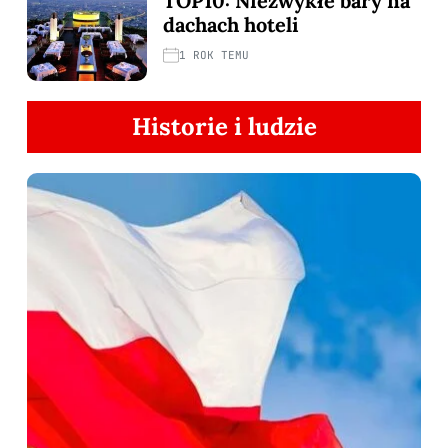
TOP10: Niezwykłe bary na
dachach hoteli
1 ROK TEMU
Historie i ludzie