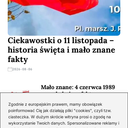
Ciekawostki o 11 listopada –
historia święta i mało znane
fakty
2026-08-06
Mało znane: 4 czerwca 1989
— zaskakujące fakty
2026-08-03
Zgodnie z europejskim prawem, mamy obowiązek
poinformować Cię jak działają pliki "cookies", czyli tzw.
Ciekawostki o 1. wojnie
ciasteczka. W dużym skrócie witryna prosi o zgodę na
światowej — mało znane
wykorzystanie Twoich danych. Spersonalizowane reklamy i
fakty i historie