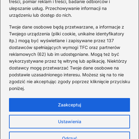
treści, pomiar reklam i treści, badanie odbiorców i
ulepszanie usług. Przechowywanie informacji na
2026-08-02
urządzeniu lub dostęp do nich.
Zaskakujące ciekawostki o
Krzysztofie Kolumbie
Twoje dane osobowe będą przetwarzane, a informacje z
Twojego urządzenia (pliki cookie, unikalne identyfikatory
2026-07-20
itp.) mogą być wyświetlane i zapisywane przez 137
dostawców spełniających wymogi TFC oraz partnerów
Mało znane ciekawostki o
reklamowych (62) lub im udostępniane. Mogą też być
Wisławie Szymborskiej
wykorzystywane przez tę witrynę lub aplikację. Niektórzy
dostawcy mogę przetwarzać Twoje dane osobowe na
2026-07-16
podstawie uzasadnionego interesu. Możesz się na to nie
Zaskakujące ciekawostki o
zgodzić nie akceptując zgody poprzez kliknięcie przycisku
poniżej.
potopie szwedzkim
2026-07-15
Zaakceptuj
Ustawienia
Strona główna
Polityka Cookies
Prywatność
Kontakt
Copyright © TOPDycha.
Odrzuć