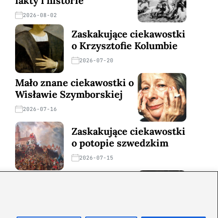
fakty i historie
2026-08-02
Zaskakujące ciekawostki
o Krzysztofie Kolumbie
2026-07-20
Mało znane ciekawostki o
Wisławie Szymborskiej
2026-07-16
Zaskakujące ciekawostki
o potopie szwedzkim
2026-07-15
Mało znane ciekawostki o
Izabeli Kastylijskiej
2026-07-12