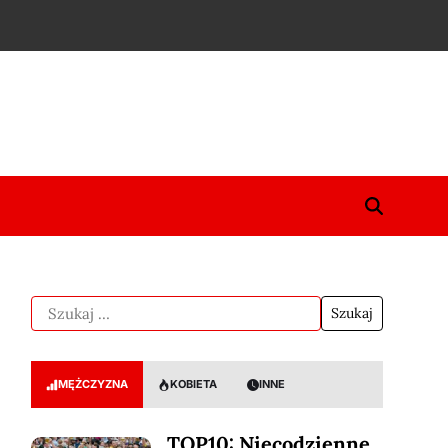
MĘŻCZYZNA
KOBIETA
INNE
TOP10: Niecodzienne