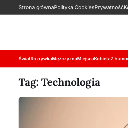
Strona główna
Polityka Cookies
Prywatność
K
Świat
Rozrywka
Mężczyzna
Miejsca
Kobieta
Z humo
Tag:
Technologia