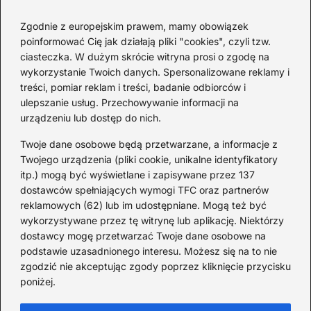
— zaskakujące fakty
2026-08-03
Zgodnie z europejskim prawem, mamy obowiązek
poinformować Cię jak działają pliki "cookies", czyli tzw.
Ciekawostki o 1. wojnie
ciasteczka. W dużym skrócie witryna prosi o zgodę na
światowej — mało znane
wykorzystanie Twoich danych. Spersonalizowane reklamy i
fakty i historie
treści, pomiar reklam i treści, badanie odbiorców i
ulepszanie usług. Przechowywanie informacji na
2026-08-02
urządzeniu lub dostęp do nich.
Zaskakujące ciekawostki o
Krzysztofie Kolumbie
Twoje dane osobowe będą przetwarzane, a informacje z
Twojego urządzenia (pliki cookie, unikalne identyfikatory
2026-07-20
itp.) mogą być wyświetlane i zapisywane przez 137
dostawców spełniających wymogi TFC oraz partnerów
Mało znane ciekawostki o
reklamowych (62) lub im udostępniane. Mogą też być
Wisławie Szymborskiej
wykorzystywane przez tę witrynę lub aplikację. Niektórzy
dostawcy mogę przetwarzać Twoje dane osobowe na
2026-07-16
podstawie uzasadnionego interesu. Możesz się na to nie
Zaskakujące ciekawostki o
zgodzić nie akceptując zgody poprzez kliknięcie przycisku
poniżej.
potopie szwedzkim
2026-07-15