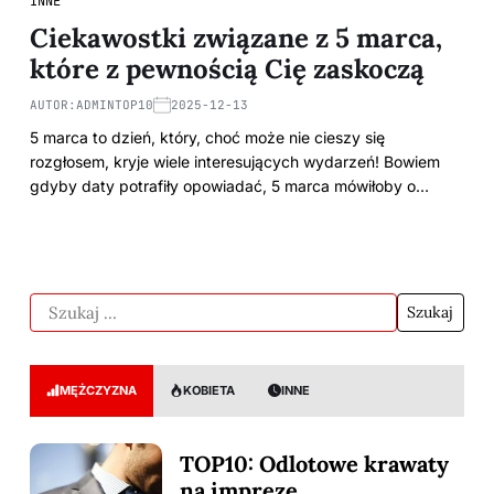
INNE
Ciekawostki związane z 5 marca,
które z pewnością Cię zaskoczą
AUTOR:
ADMINTOP10
2025-12-13
5 marca to dzień, który, choć może nie cieszy się
rozgłosem, kryje wiele interesujących wydarzeń! Bowiem
gdyby daty potrafiły opowiadać, 5 marca mówiłoby o…
MĘŻCZYZNA
KOBIETA
INNE
TOP10: Odlotowe krawaty
na imprezę