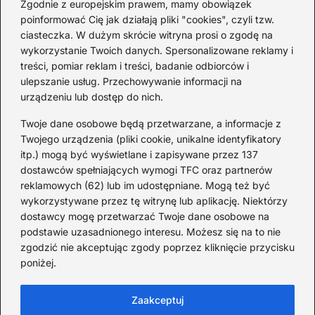
Zgodnie z europejskim prawem, mamy obowiązek
poinformować Cię jak działają pliki "cookies", czyli tzw.
Ciekawostki o 1. wojnie
ciasteczka. W dużym skrócie witryna prosi o zgodę na
światowej — mało znane
wykorzystanie Twoich danych. Spersonalizowane reklamy i
fakty i historie
treści, pomiar reklam i treści, badanie odbiorców i
ulepszanie usług. Przechowywanie informacji na
2026-08-02
urządzeniu lub dostęp do nich.
Zaskakujące ciekawostki o
Krzysztofie Kolumbie
Twoje dane osobowe będą przetwarzane, a informacje z
Twojego urządzenia (pliki cookie, unikalne identyfikatory
2026-07-20
itp.) mogą być wyświetlane i zapisywane przez 137
dostawców spełniających wymogi TFC oraz partnerów
Mało znane ciekawostki o
reklamowych (62) lub im udostępniane. Mogą też być
Wisławie Szymborskiej
wykorzystywane przez tę witrynę lub aplikację. Niektórzy
dostawcy mogę przetwarzać Twoje dane osobowe na
2026-07-16
podstawie uzasadnionego interesu. Możesz się na to nie
Zaskakujące ciekawostki o
zgodzić nie akceptując zgody poprzez kliknięcie przycisku
poniżej.
potopie szwedzkim
2026-07-15
Zaakceptuj