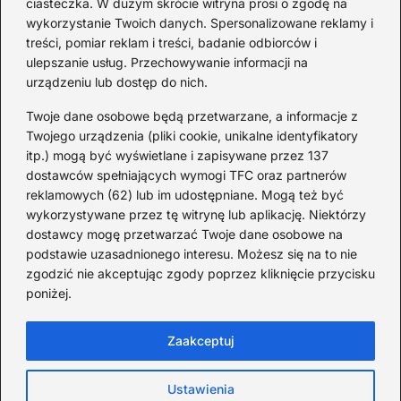
ciasteczka. W dużym skrócie witryna prosi o zgodę na
światowej — mało znane
wykorzystanie Twoich danych. Spersonalizowane reklamy i
fakty i historie
treści, pomiar reklam i treści, badanie odbiorców i
ulepszanie usług. Przechowywanie informacji na
2026-08-02
urządzeniu lub dostęp do nich.
Zaskakujące ciekawostki o
Krzysztofie Kolumbie
Twoje dane osobowe będą przetwarzane, a informacje z
Twojego urządzenia (pliki cookie, unikalne identyfikatory
2026-07-20
itp.) mogą być wyświetlane i zapisywane przez 137
dostawców spełniających wymogi TFC oraz partnerów
Mało znane ciekawostki o
reklamowych (62) lub im udostępniane. Mogą też być
Wisławie Szymborskiej
wykorzystywane przez tę witrynę lub aplikację. Niektórzy
dostawcy mogę przetwarzać Twoje dane osobowe na
2026-07-16
podstawie uzasadnionego interesu. Możesz się na to nie
Zaskakujące ciekawostki o
zgodzić nie akceptując zgody poprzez kliknięcie przycisku
poniżej.
potopie szwedzkim
2026-07-15
Zaakceptuj
Ustawienia