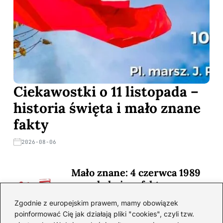
Ciekawostki o 11 listopada –
historia święta i mało znane
fakty
2026-08-06
Mało znane: 4 czerwca 1989
— zaskakujące fakty
2026-08-03
Zgodnie z europejskim prawem, mamy obowiązek
poinformować Cię jak działają pliki "cookies", czyli tzw.
Ciekawostki o 1. wojnie