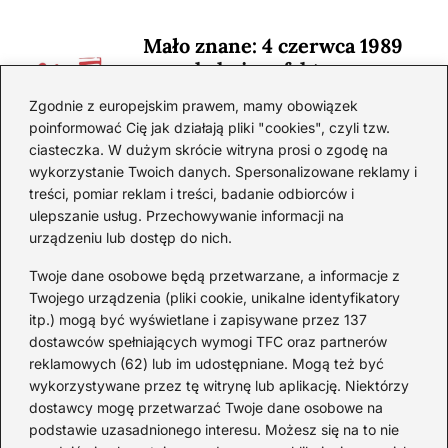
Mało znane: 4 czerwca 1989
— zaskakujące fakty
2026-08-03
Zgodnie z europejskim prawem, mamy obowiązek
poinformować Cię jak działają pliki "cookies", czyli tzw.
Ciekawostki o 1. wojnie
ciasteczka. W dużym skrócie witryna prosi o zgodę na
światowej — mało znane
wykorzystanie Twoich danych. Spersonalizowane reklamy i
fakty i historie
treści, pomiar reklam i treści, badanie odbiorców i
ulepszanie usług. Przechowywanie informacji na
2026-08-02
urządzeniu lub dostęp do nich.
Zaskakujące ciekawostki o
Krzysztofie Kolumbie
Twoje dane osobowe będą przetwarzane, a informacje z
Twojego urządzenia (pliki cookie, unikalne identyfikatory
2026-07-20
itp.) mogą być wyświetlane i zapisywane przez 137
dostawców spełniających wymogi TFC oraz partnerów
Mało znane ciekawostki o
reklamowych (62) lub im udostępniane. Mogą też być
Wisławie Szymborskiej
wykorzystywane przez tę witrynę lub aplikację. Niektórzy
dostawcy mogę przetwarzać Twoje dane osobowe na
2026-07-16
podstawie uzasadnionego interesu. Możesz się na to nie