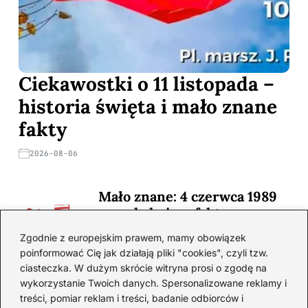
Ciekawostki o 11 listopada –
historia święta i mało znane
fakty
2026-08-06
Mało znane: 4 czerwca 1989
— zaskakujące fakty
2026-08-03
Zgodnie z europejskim prawem, mamy obowiązek
poinformować Cię jak działają pliki "cookies", czyli tzw.
Ciekawostki o 1. wojnie
ciasteczka. W dużym skrócie witryna prosi o zgodę na
światowej — mało znane
wykorzystanie Twoich danych. Spersonalizowane reklamy i
fakty i historie
treści, pomiar reklam i treści, badanie odbiorców i