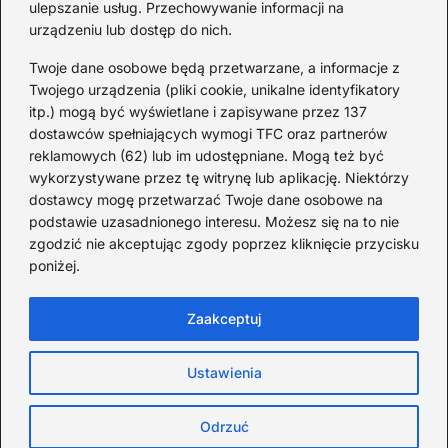
ulepszanie usług. Przechowywanie informacji na
2026-08-02
urządzeniu lub dostęp do nich.
Zaskakujące ciekawostki o
Krzysztofie Kolumbie
Twoje dane osobowe będą przetwarzane, a informacje z
Twojego urządzenia (pliki cookie, unikalne identyfikatory
2026-07-20
itp.) mogą być wyświetlane i zapisywane przez 137
dostawców spełniających wymogi TFC oraz partnerów
Mało znane ciekawostki o
reklamowych (62) lub im udostępniane. Mogą też być
Wisławie Szymborskiej
wykorzystywane przez tę witrynę lub aplikację. Niektórzy
dostawcy mogę przetwarzać Twoje dane osobowe na
2026-07-16
podstawie uzasadnionego interesu. Możesz się na to nie
Zaskakujące ciekawostki o
zgodzić nie akceptując zgody poprzez kliknięcie przycisku
poniżej.
potopie szwedzkim
2026-07-15
Zaakceptuj
Ustawienia
Strona główna
Polityka Cookies
Prywatność
Kontakt
Copyright © TOPDycha.
Odrzuć