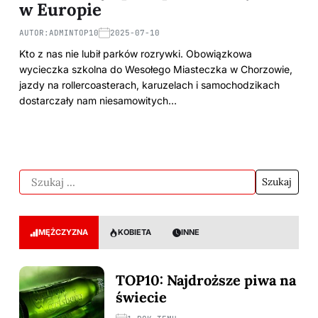
w Europie
AUTOR:
ADMINTOP10
2025-07-10
Kto z nas nie lubił parków rozrywki. Obowiązkowa
wycieczka szkolna do Wesołego Miasteczka w Chorzowie,
jazdy na rollercoasterach, karuzelach i samochodzikach
dostarczały nam niesamowitych…
MĘŻCZYZNA
KOBIETA
INNE
TOP10: Najdroższe piwa na
świecie