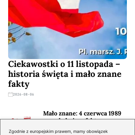
Ciekawostki o 11 listopada –
historia święta i mało znane
fakty
2026-08-06
Mało znane: 4 czerwca 1989
— zaskakujące fakty
2026-08-03
Zgodnie z europejskim prawem, mamy obowiązek