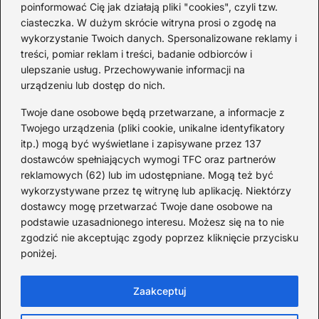
poinformować Cię jak działają pliki "cookies", czyli tzw.
Ciekawostki o 1. wojnie
ciasteczka. W dużym skrócie witryna prosi o zgodę na
światowej — mało znane
wykorzystanie Twoich danych. Spersonalizowane reklamy i
fakty i historie
treści, pomiar reklam i treści, badanie odbiorców i
ulepszanie usług. Przechowywanie informacji na
2026-08-02
urządzeniu lub dostęp do nich.
Zaskakujące ciekawostki o
Krzysztofie Kolumbie
Twoje dane osobowe będą przetwarzane, a informacje z
Twojego urządzenia (pliki cookie, unikalne identyfikatory
2026-07-20
itp.) mogą być wyświetlane i zapisywane przez 137
dostawców spełniających wymogi TFC oraz partnerów
Mało znane ciekawostki o
reklamowych (62) lub im udostępniane. Mogą też być
Wisławie Szymborskiej
wykorzystywane przez tę witrynę lub aplikację. Niektórzy
dostawcy mogę przetwarzać Twoje dane osobowe na
2026-07-16
podstawie uzasadnionego interesu. Możesz się na to nie
Zaskakujące ciekawostki o
zgodzić nie akceptując zgody poprzez kliknięcie przycisku
poniżej.
potopie szwedzkim
2026-07-15
Zaakceptuj