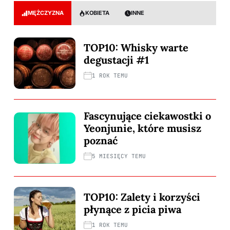
MĘŻCZYZNA
KOBIETA
INNE
TOP10: Whisky warte
degustacji #1
1 ROK TEMU
Fascynujące ciekawostki o
Yeonjunie, które musisz
poznać
5 MIESIĘCY TEMU
TOP10: Zalety i korzyści
płynące z picia piwa
1 ROK TEMU