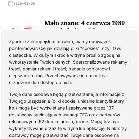
2026-08-06
Mało znane: 4 czerwca 1989
— zaskakujące fakty
2026-08-03
Zgodnie z europejskim prawem, mamy obowiązek
poinformować Cię jak działają pliki "cookies", czyli tzw.
Ciekawostki o 1. wojnie
ciasteczka. W dużym skrócie witryna prosi o zgodę na
światowej — mało znane
wykorzystanie Twoich danych. Spersonalizowane reklamy i
fakty i historie
treści, pomiar reklam i treści, badanie odbiorców i
ulepszanie usług. Przechowywanie informacji na
2026-08-02
urządzeniu lub dostęp do nich.
Zaskakujące ciekawostki o
Krzysztofie Kolumbie
Twoje dane osobowe będą przetwarzane, a informacje z
Twojego urządzenia (pliki cookie, unikalne identyfikatory
2026-07-20
itp.) mogą być wyświetlane i zapisywane przez 137
dostawców spełniających wymogi TFC oraz partnerów
Mało znane ciekawostki o
reklamowych (62) lub im udostępniane. Mogą też być
Wisławie Szymborskiej
wykorzystywane przez tę witrynę lub aplikację. Niektórzy
dostawcy mogę przetwarzać Twoje dane osobowe na
2026-07-16