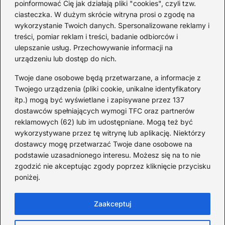
poinformować Cię jak działają pliki "cookies", czyli tzw.
Mało znane: 4 czerwca 1989
ciasteczka. W dużym skrócie witryna prosi o zgodę na
— zaskakujące fakty
wykorzystanie Twoich danych. Spersonalizowane reklamy i
treści, pomiar reklam i treści, badanie odbiorców i
2026-08-03
ulepszanie usług. Przechowywanie informacji na
Ciekawostki o 1. wojnie
urządzeniu lub dostęp do nich.
światowej — mało znane
Twoje dane osobowe będą przetwarzane, a informacje z
fakty i historie
Twojego urządzenia (pliki cookie, unikalne identyfikatory
2026-08-02
itp.) mogą być wyświetlane i zapisywane przez 137
dostawców spełniających wymogi TFC oraz partnerów
Zaskakujące ciekawostki o
reklamowych (62) lub im udostępniane. Mogą też być
Krzysztofie Kolumbie
wykorzystywane przez tę witrynę lub aplikację. Niektórzy
dostawcy mogę przetwarzać Twoje dane osobowe na
2026-07-20
podstawie uzasadnionego interesu. Możesz się na to nie
Mało znane ciekawostki o
zgodzić nie akceptując zgody poprzez kliknięcie przycisku
poniżej.
Wisławie Szymborskiej
2026-07-16
Zaakceptuj