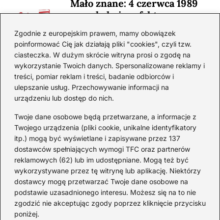
Mało znane: 4 czerwca 1989
— zaskakujące fakty
2026-08-03
Zgodnie z europejskim prawem, mamy obowiązek
poinformować Cię jak działają pliki "cookies", czyli tzw.
Ciekawostki o 1. wojnie
ciasteczka. W dużym skrócie witryna prosi o zgodę na
światowej — mało znane
wykorzystanie Twoich danych. Spersonalizowane reklamy i
fakty i historie
treści, pomiar reklam i treści, badanie odbiorców i
ulepszanie usług. Przechowywanie informacji na
2026-08-02
urządzeniu lub dostęp do nich.
Zaskakujące ciekawostki o
Krzysztofie Kolumbie
Twoje dane osobowe będą przetwarzane, a informacje z
Twojego urządzenia (pliki cookie, unikalne identyfikatory
2026-07-20
itp.) mogą być wyświetlane i zapisywane przez 137
dostawców spełniających wymogi TFC oraz partnerów
Mało znane ciekawostki o
reklamowych (62) lub im udostępniane. Mogą też być
Wisławie Szymborskiej
wykorzystywane przez tę witrynę lub aplikację. Niektórzy
dostawcy mogę przetwarzać Twoje dane osobowe na
2026-07-16
podstawie uzasadnionego interesu. Możesz się na to nie
Zaskakujące ciekawostki o
zgodzić nie akceptując zgody poprzez kliknięcie przycisku
poniżej.
potopie szwedzkim