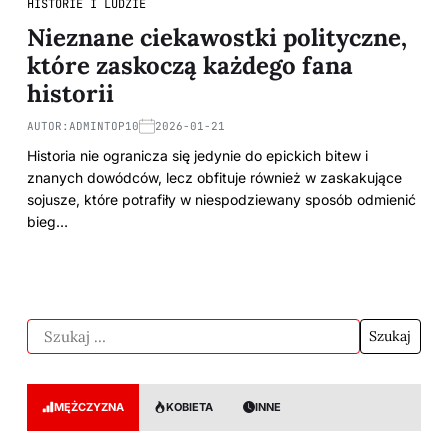
HISTORIE I LUDZIE
Nieznane ciekawostki polityczne,
które zaskoczą każdego fana
historii
AUTOR:
ADMINTOP10
2026-01-21
Historia nie ogranicza się jedynie do epickich bitew i
znanych dowódców, lecz obfituje również w zaskakujące
sojusze, które potrafiły w niespodziewany sposób odmienić
bieg…
MĘŻCZYZNA
KOBIETA
INNE