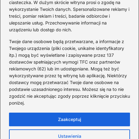
ciasteczka. W dużym skrócie witryna prosi o zgodę na
światowej — mało znane
wykorzystanie Twoich danych. Spersonalizowane reklamy i
fakty i historie
treści, pomiar reklam i treści, badanie odbiorców i
ulepszanie usług. Przechowywanie informacji na
2026-08-02
urządzeniu lub dostęp do nich.
Zaskakujące ciekawostki o
Krzysztofie Kolumbie
Twoje dane osobowe będą przetwarzane, a informacje z
Twojego urządzenia (pliki cookie, unikalne identyfikatory
2026-07-20
itp.) mogą być wyświetlane i zapisywane przez 137
dostawców spełniających wymogi TFC oraz partnerów
Mało znane ciekawostki o
reklamowych (62) lub im udostępniane. Mogą też być
Wisławie Szymborskiej
wykorzystywane przez tę witrynę lub aplikację. Niektórzy
dostawcy mogę przetwarzać Twoje dane osobowe na
2026-07-16
podstawie uzasadnionego interesu. Możesz się na to nie
Zaskakujące ciekawostki o
zgodzić nie akceptując zgody poprzez kliknięcie przycisku
poniżej.
potopie szwedzkim
2026-07-15
Zaakceptuj
Ustawienia