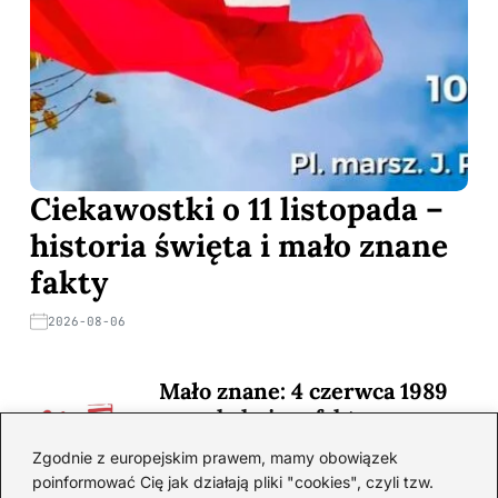
Ciekawostki o 11 listopada –
historia święta i mało znane
fakty
2026-08-06
Mało znane: 4 czerwca 1989
— zaskakujące fakty
2026-08-03
Zgodnie z europejskim prawem, mamy obowiązek
poinformować Cię jak działają pliki "cookies", czyli tzw.
Ciekawostki o 1. wojnie