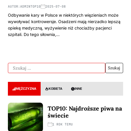
AUTOR:
ADMINTOP10
2025-07-08
Odbywanie kary w Polsce w niektórych więzieniach może
wywoływać kontrowersje. Osadzeni mają nierzadko lepszą
opiekę medyczną, wyżywienie niż chociażby pacjenci
szpitali. Do tego siłownia,…
MĘŻCZYZNA
KOBIETA
INNE
TOP10: Najdroższe piwa na
świecie
1 ROK TEMU