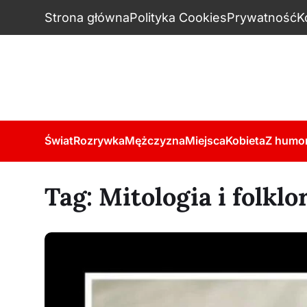
Strona główna
Polityka Cookies
Prywatność
K
Świat
Rozrywka
Mężczyzna
Miejsca
Kobieta
Z humo
Tag:
Mitologia i folkl