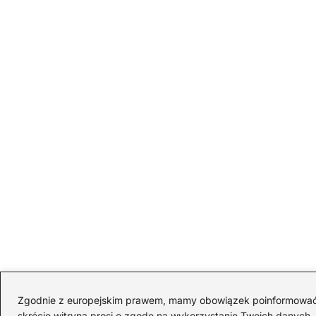
Zgodnie z europejskim prawem, mamy obowiązek poinformować Cię
skrócie witryna prosi o zgodę na wykorzystanie Twoich danych. S