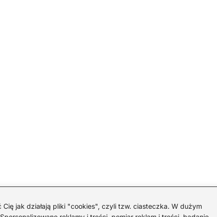
 jak działają pliki "cookies", czyli tzw. ciasteczka. W dużym
personalizowane reklamy i treści, pomiar reklam i treści, badanie