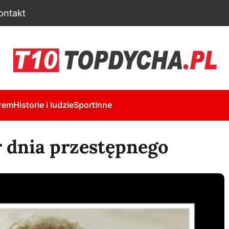
ontakt
rem
Historie i ludzie
Sport
Inne
or dnia przestępnego