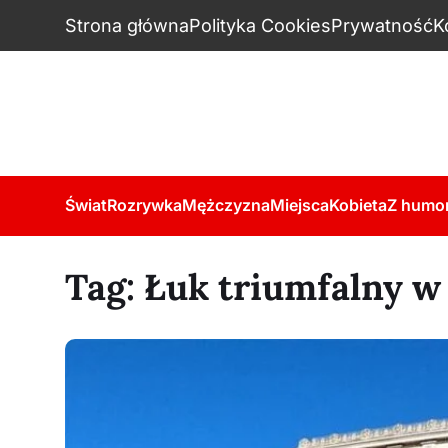
Strona główna
Polityka Cookies
Prywatność
K
Świat
Rozrywka
Mężczyzna
Miejsca
Kobieta
Z humo
Tag:
Łuk triumfalny w