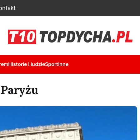
ontakt
rem
Historie i ludzie
Sport
Inne
 Paryżu