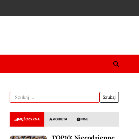
MĘŻCZYZNA
KOBIETA
INNE
TOP10: Niecodzienne