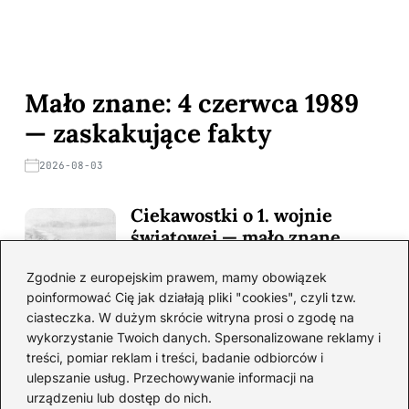
Mało znane: 4 czerwca 1989
— zaskakujące fakty
2026-08-03
Ciekawostki o 1. wojnie
światowej — mało znane
fakty i historie
Zgodnie z europejskim prawem, mamy obowiązek
2026-08-02
poinformować Cię jak działają pliki "cookies", czyli tzw.
ciasteczka. W dużym skrócie witryna prosi o zgodę na
Zaskakujące ciekawostki o
wykorzystanie Twoich danych. Spersonalizowane reklamy i
Krzysztofie Kolumbie
treści, pomiar reklam i treści, badanie odbiorców i
2026-07-20
ulepszanie usług. Przechowywanie informacji na
urządzeniu lub dostęp do nich.