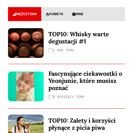
MĘŻCZYZNA
KOBIETA
INNE
TOP10: Whisky warte
degustacji #1
1 ROK TEMU
Fascynujące ciekawostki o
Yeonjunie, które musisz
poznać
5 MIESIĘCY TEMU
TOP10: Zalety i korzyści
płynące z picia piwa