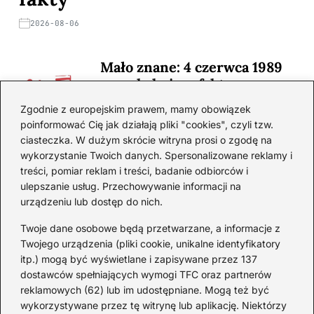
2026-08-06
Mało znane: 4 czerwca 1989
— zaskakujące fakty
2026-08-03
Zgodnie z europejskim prawem, mamy obowiązek
poinformować Cię jak działają pliki "cookies", czyli tzw.
Ciekawostki o 1. wojnie
ciasteczka. W dużym skrócie witryna prosi o zgodę na
światowej — mało znane
wykorzystanie Twoich danych. Spersonalizowane reklamy i
fakty i historie
treści, pomiar reklam i treści, badanie odbiorców i
ulepszanie usług. Przechowywanie informacji na
2026-08-02
urządzeniu lub dostęp do nich.
Zaskakujące ciekawostki o
Krzysztofie Kolumbie
Twoje dane osobowe będą przetwarzane, a informacje z
Twojego urządzenia (pliki cookie, unikalne identyfikatory
2026-07-20
itp.) mogą być wyświetlane i zapisywane przez 137
dostawców spełniających wymogi TFC oraz partnerów
Mało znane ciekawostki o
reklamowych (62) lub im udostępniane. Mogą też być
Wisławie Szymborskiej
wykorzystywane przez tę witrynę lub aplikację. Niektórzy