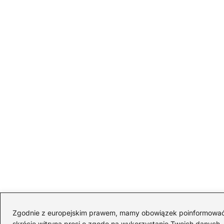
Zgodnie z europejskim prawem, mamy obowiązek poinformować Cię
skrócie witryna prosi o zgodę na wykorzystanie Twoich danych. S