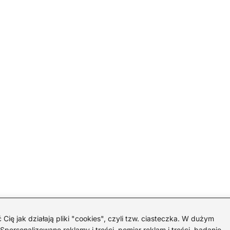
 jak działają pliki "cookies", czyli tzw. ciasteczka. W dużym
personalizowane reklamy i treści, pomiar reklam i treści, badanie