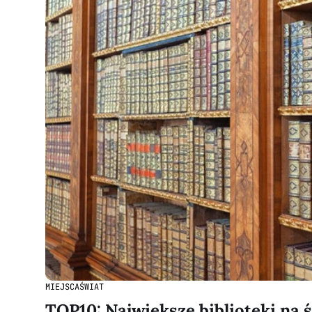
MIEJSCA
ŚWIAT
TOP10: Największe biblioteki na 