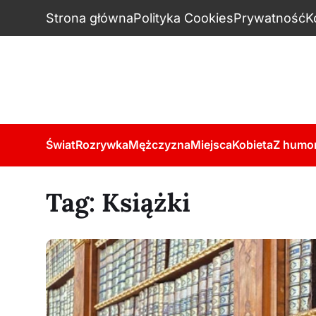
Strona główna
Polityka Cookies
Prywatność
K
Świat
Rozrywka
Mężczyzna
Miejsca
Kobieta
Z humo
Tag:
Książki