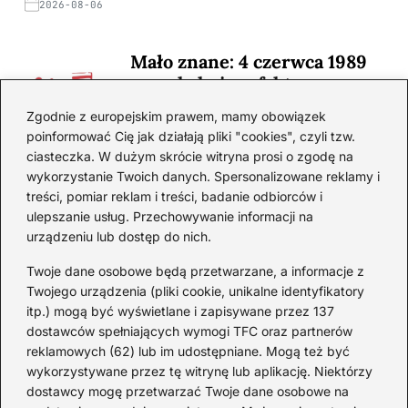
2026-08-06
Mało znane: 4 czerwca 1989
— zaskakujące fakty
2026-08-03
Zgodnie z europejskim prawem, mamy obowiązek
poinformować Cię jak działają pliki "cookies", czyli tzw.
Ciekawostki o 1. wojnie
ciasteczka. W dużym skrócie witryna prosi o zgodę na
światowej — mało znane
wykorzystanie Twoich danych. Spersonalizowane reklamy i
fakty i historie
treści, pomiar reklam i treści, badanie odbiorców i
ulepszanie usług. Przechowywanie informacji na
2026-08-02
urządzeniu lub dostęp do nich.
Zaskakujące ciekawostki o
Krzysztofie Kolumbie
Twoje dane osobowe będą przetwarzane, a informacje z
Twojego urządzenia (pliki cookie, unikalne identyfikatory
2026-07-20
itp.) mogą być wyświetlane i zapisywane przez 137
dostawców spełniających wymogi TFC oraz partnerów
Mało znane ciekawostki o
reklamowych (62) lub im udostępniane. Mogą też być
Wisławie Szymborskiej
wykorzystywane przez tę witrynę lub aplikację. Niektórzy
dostawcy mogę przetwarzać Twoje dane osobowe na
2026-07-16