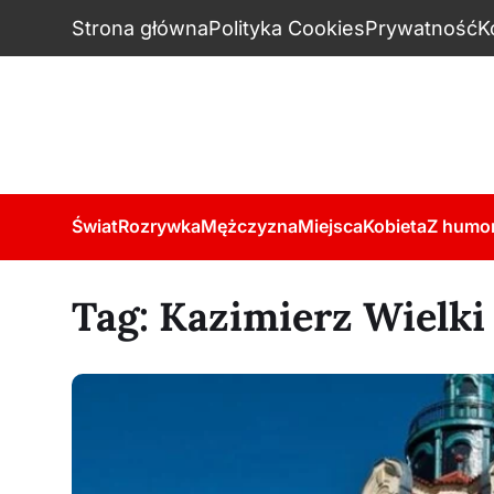
Strona główna
Polityka Cookies
Prywatność
K
Świat
Rozrywka
Mężczyzna
Miejsca
Kobieta
Z humo
Tag:
Kazimierz Wielki