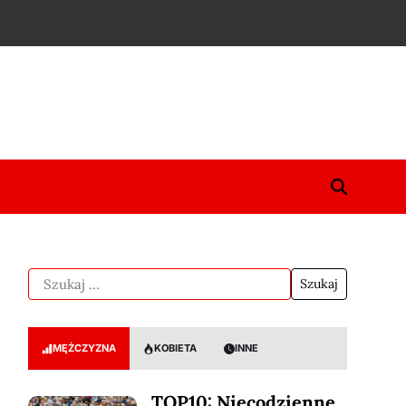
MĘŻCZYZNA
KOBIETA
INNE
TOP10: Niecodzienne