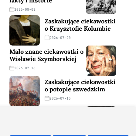
fakty i historie
2026-08-02
Zaskakujące ciekawostki
o Krzysztofie Kolumbie
2026-07-20
Mało znane ciekawostki o
Wisławie Szymborskiej
2026-07-16
Zaskakujące ciekawostki
o potopie szwedzkim
2026-07-15
Mało znane ciekawostki o
Izabeli Kastylijskiej
2026-07-12