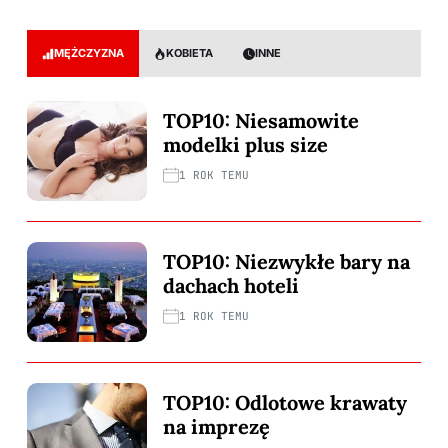
MĘŻCZYZNA
KOBIETA
INNE
TOP10: Niesamowite
modelki plus size
1 ROK TEMU
TOP10: Niezwykłe bary na
dachach hoteli
1 ROK TEMU
TOP10: Odlotowe krawaty
na imprezę