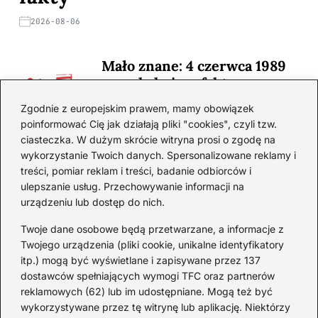
2026-08-06
Mało znane: 4 czerwca 1989
— zaskakujące fakty
2026-08-03
Zgodnie z europejskim prawem, mamy obowiązek
poinformować Cię jak działają pliki "cookies", czyli tzw.
Ciekawostki o 1. wojnie
ciasteczka. W dużym skrócie witryna prosi o zgodę na
światowej — mało znane
wykorzystanie Twoich danych. Spersonalizowane reklamy i
fakty i historie
treści, pomiar reklam i treści, badanie odbiorców i
ulepszanie usług. Przechowywanie informacji na
2026-08-02
urządzeniu lub dostęp do nich.
Zaskakujące ciekawostki o
Krzysztofie Kolumbie
Twoje dane osobowe będą przetwarzane, a informacje z
Twojego urządzenia (pliki cookie, unikalne identyfikatory
2026-07-20
itp.) mogą być wyświetlane i zapisywane przez 137
dostawców spełniających wymogi TFC oraz partnerów
Mało znane ciekawostki o
reklamowych (62) lub im udostępniane. Mogą też być
Wisławie Szymborskiej
wykorzystywane przez tę witrynę lub aplikację. Niektórzy