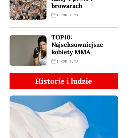
browarach
1 ROK TEMU
TOP10:
Najseksowniejsze
kobiety MMA
1 ROK TEMU
Historie i ludzie