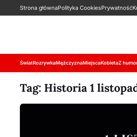
Strona główna
Polityka Cookies
Prywatność
K
Świat
Rozrywka
Mężczyzna
Miejsca
Kobieta
Z humo
Tag:
Historia 1 listopa