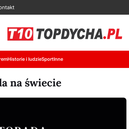
ontakt
rem
Historie i ludzie
Sport
Inne
da na świecie