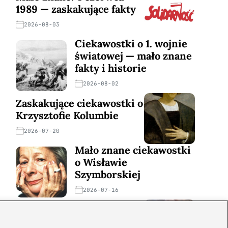
1989 — zaskakujące fakty
2026-08-03
Ciekawostki o 1. wojnie
światowej — mało znane
fakty i historie
2026-08-02
Zaskakujące ciekawostki o
Krzysztofie Kolumbie
2026-07-20
Mało znane ciekawostki
o Wisławie
Szymborskiej
2026-07-16
Zaskakujące ciekawostki o
potopie szwedzkim