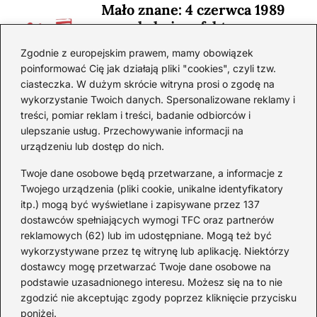
Mało znane: 4 czerwca 1989
— zaskakujące fakty
2026-08-03
Zgodnie z europejskim prawem, mamy obowiązek
poinformować Cię jak działają pliki "cookies", czyli tzw.
Ciekawostki o 1. wojnie
ciasteczka. W dużym skrócie witryna prosi o zgodę na
światowej — mało znane
wykorzystanie Twoich danych. Spersonalizowane reklamy i
fakty i historie
treści, pomiar reklam i treści, badanie odbiorców i
ulepszanie usług. Przechowywanie informacji na
2026-08-02
urządzeniu lub dostęp do nich.
Zaskakujące ciekawostki o
Krzysztofie Kolumbie
Twoje dane osobowe będą przetwarzane, a informacje z
Twojego urządzenia (pliki cookie, unikalne identyfikatory
2026-07-20
itp.) mogą być wyświetlane i zapisywane przez 137
dostawców spełniających wymogi TFC oraz partnerów
Mało znane ciekawostki o
reklamowych (62) lub im udostępniane. Mogą też być
Wisławie Szymborskiej
wykorzystywane przez tę witrynę lub aplikację. Niektórzy
dostawcy mogę przetwarzać Twoje dane osobowe na
2026-07-16
podstawie uzasadnionego interesu. Możesz się na to nie
Zaskakujące ciekawostki o
zgodzić nie akceptując zgody poprzez kliknięcie przycisku
poniżej.
potopie szwedzkim