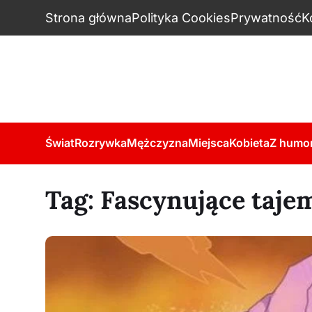
Strona główna
Polityka Cookies
Prywatność
K
Świat
Rozrywka
Mężczyzna
Miejsca
Kobieta
Z humo
Tag:
Fascynujące taje