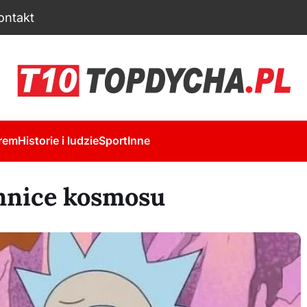
ontakt
rem
Historie i ludzie
Sport
Inne
mnice kosmosu