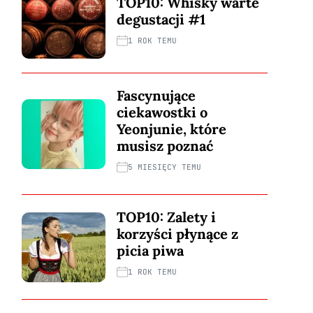
TOP10: Whisky warte
degustacji #1
1 ROK TEMU
Fascynujące
ciekawostki o
Yeonjunie, które
musisz poznać
5 MIESIĘCY TEMU
TOP10: Zalety i
korzyści płynące z
picia piwa
1 ROK TEMU