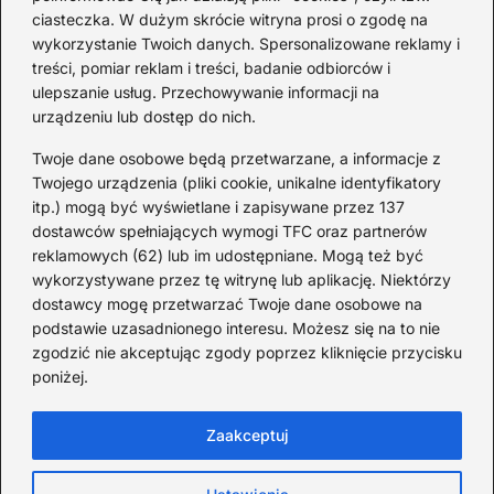
Ciekawostki o 1. wojnie
ciasteczka. W dużym skrócie witryna prosi o zgodę na
światowej — mało znane
wykorzystanie Twoich danych. Spersonalizowane reklamy i
fakty i historie
treści, pomiar reklam i treści, badanie odbiorców i
ulepszanie usług. Przechowywanie informacji na
2026-08-02
urządzeniu lub dostęp do nich.
Zaskakujące ciekawostki o
Krzysztofie Kolumbie
Twoje dane osobowe będą przetwarzane, a informacje z
Twojego urządzenia (pliki cookie, unikalne identyfikatory
2026-07-20
itp.) mogą być wyświetlane i zapisywane przez 137
dostawców spełniających wymogi TFC oraz partnerów
Mało znane ciekawostki o
reklamowych (62) lub im udostępniane. Mogą też być
Wisławie Szymborskiej
wykorzystywane przez tę witrynę lub aplikację. Niektórzy
dostawcy mogę przetwarzać Twoje dane osobowe na
2026-07-16
podstawie uzasadnionego interesu. Możesz się na to nie
Zaskakujące ciekawostki o
zgodzić nie akceptując zgody poprzez kliknięcie przycisku
poniżej.
potopie szwedzkim
2026-07-15
Zaakceptuj