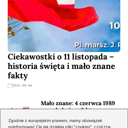
Ciekawostki o 11 listopada –
historia święta i mało znane
fakty
2026-08-06
Mało znane: 4 czerwca 1989
— zaskakujące fakty
2026-08-03
Zgodnie z europejskim prawem, mamy obowiązek
poinformować Cię jak działają pliki "cookies", czyli tzw.