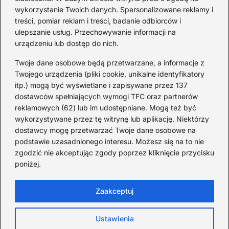
światowej — mało znane
wykorzystanie Twoich danych. Spersonalizowane reklamy i
fakty i historie
treści, pomiar reklam i treści, badanie odbiorców i
ulepszanie usług. Przechowywanie informacji na
2026-08-02
urządzeniu lub dostęp do nich.
Zaskakujące ciekawostki o
Krzysztofie Kolumbie
Twoje dane osobowe będą przetwarzane, a informacje z
Twojego urządzenia (pliki cookie, unikalne identyfikatory
2026-07-20
itp.) mogą być wyświetlane i zapisywane przez 137
dostawców spełniających wymogi TFC oraz partnerów
Mało znane ciekawostki o
reklamowych (62) lub im udostępniane. Mogą też być
Wisławie Szymborskiej
wykorzystywane przez tę witrynę lub aplikację. Niektórzy
dostawcy mogę przetwarzać Twoje dane osobowe na
2026-07-16
podstawie uzasadnionego interesu. Możesz się na to nie
Zaskakujące ciekawostki o
zgodzić nie akceptując zgody poprzez kliknięcie przycisku
poniżej.
potopie szwedzkim
2026-07-15
Zaakceptuj
Ustawienia