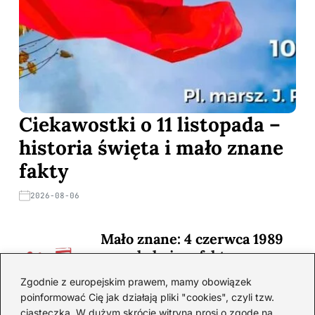
Ciekawostki o 11 listopada –
historia święta i mało znane
fakty
2026-08-06
Mało znane: 4 czerwca 1989
— zaskakujące fakty
2026-08-03
Zgodnie z europejskim prawem, mamy obowiązek
poinformować Cię jak działają pliki "cookies", czyli tzw.
Ciekawostki o 1. wojnie
ciasteczka. W dużym skrócie witryna prosi o zgodę na