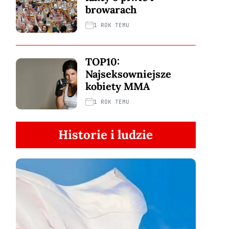
browarach
1 ROK TEMU
TOP10:
Najseksowniejsze
kobiety MMA
1 ROK TEMU
Historie i ludzie