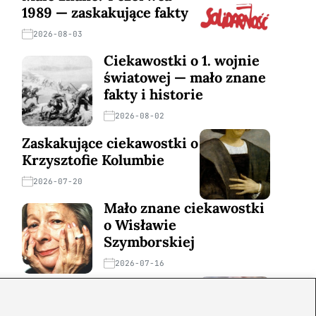
1989 — zaskakujące fakty
2026-08-03
Ciekawostki o 1. wojnie
światowej — mało znane
fakty i historie
2026-08-02
Zaskakujące ciekawostki o
Krzysztofie Kolumbie
2026-07-20
Mało znane ciekawostki
o Wisławie
Szymborskiej
2026-07-16
Zaskakujące ciekawostki o
potopie szwedzkim