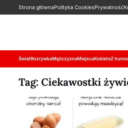
Strona główna
Polityka Cookies
Prywatność
K
Świat
Rozrywka
Mężczyzna
Miejsca
Kobieta
Z humo
Tag:
Ciekawostki żyw