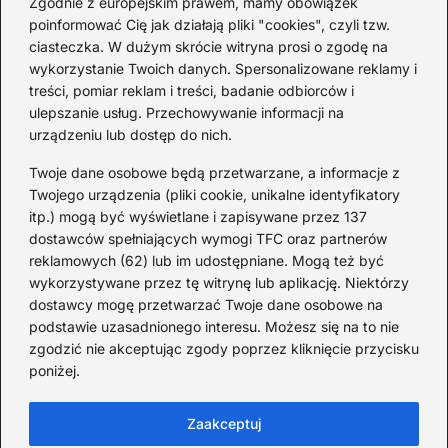
Zgodnie z europejskim prawem, mamy obowiązek
poinformować Cię jak działają pliki "cookies", czyli tzw.
Ciekawostki o 1. wojnie
ciasteczka. W dużym skrócie witryna prosi o zgodę na
światowej — mało znane
wykorzystanie Twoich danych. Spersonalizowane reklamy i
fakty i historie
treści, pomiar reklam i treści, badanie odbiorców i
ulepszanie usług. Przechowywanie informacji na
2026-08-02
urządzeniu lub dostęp do nich.
Zaskakujące ciekawostki o
Krzysztofie Kolumbie
Twoje dane osobowe będą przetwarzane, a informacje z
Twojego urządzenia (pliki cookie, unikalne identyfikatory
2026-07-20
itp.) mogą być wyświetlane i zapisywane przez 137
dostawców spełniających wymogi TFC oraz partnerów
Mało znane ciekawostki o
reklamowych (62) lub im udostępniane. Mogą też być
Wisławie Szymborskiej
wykorzystywane przez tę witrynę lub aplikację. Niektórzy
dostawcy mogę przetwarzać Twoje dane osobowe na
2026-07-16
podstawie uzasadnionego interesu. Możesz się na to nie
Zaskakujące ciekawostki o
zgodzić nie akceptując zgody poprzez kliknięcie przycisku
poniżej.
potopie szwedzkim
2026-07-15
Zaakceptuj