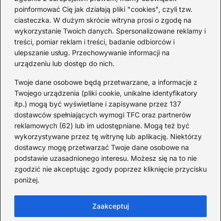
poinformować Cię jak działają pliki "cookies", czyli tzw.
Ciekawostki o 1. wojnie
ciasteczka. W dużym skrócie witryna prosi o zgodę na
światowej — mało znane
wykorzystanie Twoich danych. Spersonalizowane reklamy i
fakty i historie
treści, pomiar reklam i treści, badanie odbiorców i
ulepszanie usług. Przechowywanie informacji na
2026-08-02
urządzeniu lub dostęp do nich.
Zaskakujące ciekawostki o
Krzysztofie Kolumbie
Twoje dane osobowe będą przetwarzane, a informacje z
Twojego urządzenia (pliki cookie, unikalne identyfikatory
2026-07-20
itp.) mogą być wyświetlane i zapisywane przez 137
dostawców spełniających wymogi TFC oraz partnerów
Mało znane ciekawostki o
reklamowych (62) lub im udostępniane. Mogą też być
Wisławie Szymborskiej
wykorzystywane przez tę witrynę lub aplikację. Niektórzy
dostawcy mogę przetwarzać Twoje dane osobowe na
2026-07-16
podstawie uzasadnionego interesu. Możesz się na to nie
Zaskakujące ciekawostki o
zgodzić nie akceptując zgody poprzez kliknięcie przycisku
poniżej.
potopie szwedzkim
2026-07-15
Zaakceptuj