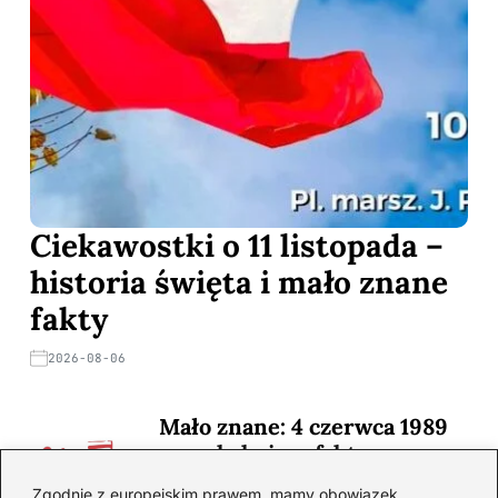
Ciekawostki o 11 listopada –
historia święta i mało znane
fakty
2026-08-06
Mało znane: 4 czerwca 1989
— zaskakujące fakty
2026-08-03
Zgodnie z europejskim prawem, mamy obowiązek