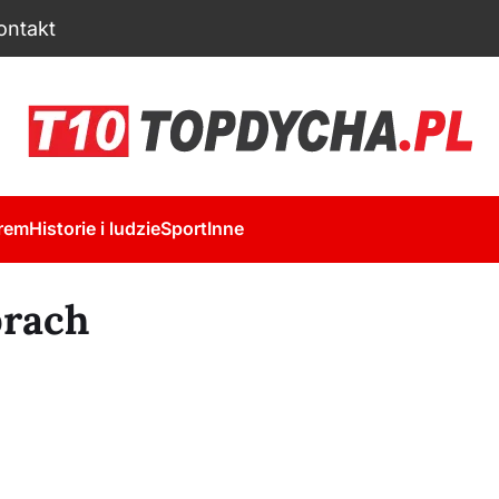
ontakt
rem
Historie i ludzie
Sport
Inne
brach