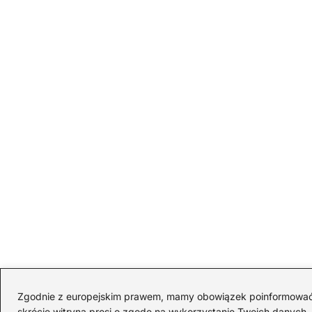
Zgodnie z europejskim prawem, mamy obowiązek poinformować Cię
skrócie witryna prosi o zgodę na wykorzystanie Twoich danych. S