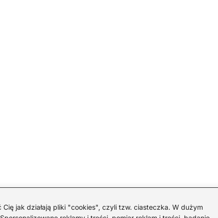
 jak działają pliki "cookies", czyli tzw. ciasteczka. W dużym
personalizowane reklamy i treści, pomiar reklam i treści, badanie