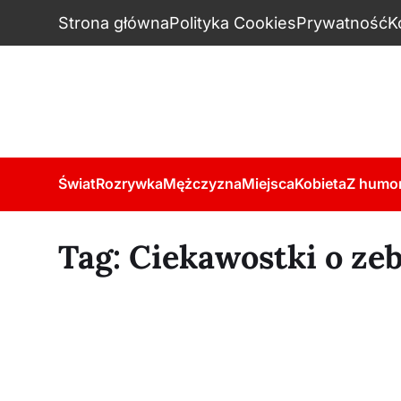
Strona główna
Polityka Cookies
Prywatność
K
Świat
Rozrywka
Mężczyzna
Miejsca
Kobieta
Z humo
Tag:
Ciekawostki o ze