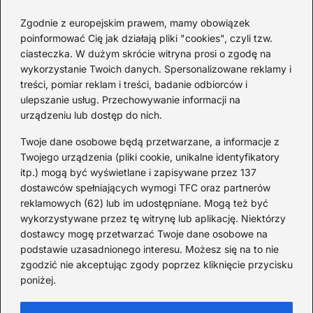
2026-08-03
Zgodnie z europejskim prawem, mamy obowiązek
poinformować Cię jak działają pliki "cookies", czyli tzw.
Ciekawostki o 1. wojnie
ciasteczka. W dużym skrócie witryna prosi o zgodę na
światowej — mało znane
wykorzystanie Twoich danych. Spersonalizowane reklamy i
fakty i historie
treści, pomiar reklam i treści, badanie odbiorców i
ulepszanie usług. Przechowywanie informacji na
2026-08-02
urządzeniu lub dostęp do nich.
Zaskakujące ciekawostki o
Krzysztofie Kolumbie
Twoje dane osobowe będą przetwarzane, a informacje z
Twojego urządzenia (pliki cookie, unikalne identyfikatory
2026-07-20
itp.) mogą być wyświetlane i zapisywane przez 137
dostawców spełniających wymogi TFC oraz partnerów
Mało znane ciekawostki o
reklamowych (62) lub im udostępniane. Mogą też być
Wisławie Szymborskiej
wykorzystywane przez tę witrynę lub aplikację. Niektórzy
dostawcy mogę przetwarzać Twoje dane osobowe na
2026-07-16
podstawie uzasadnionego interesu. Możesz się na to nie
Zaskakujące ciekawostki o
zgodzić nie akceptując zgody poprzez kliknięcie przycisku
poniżej.
potopie szwedzkim
2026-07-15