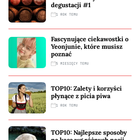
degustacji #1
1 ROK TEMU
Fascynujące ciekawostki o
Yeonjunie, które musisz
poznać
5 MIESIĘCY TEMU
TOP10: Zalety i korzyści
płynące z picia piwa
1 ROK TEMU
TOP10: Najlepsze sposoby
na kaca wg różnych nacji