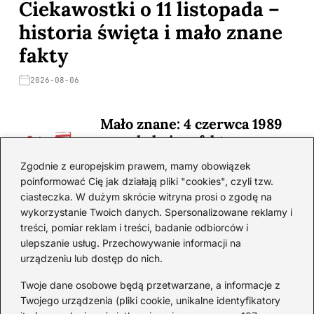
Ciekawostki o 11 listopada –
historia święta i mało znane
fakty
2026-08-06
Mało znane: 4 czerwca 1989
— zaskakujące fakty
2026-08-03
Zgodnie z europejskim prawem, mamy obowiązek
poinformować Cię jak działają pliki "cookies", czyli tzw.
Ciekawostki o 1. wojnie
ciasteczka. W dużym skrócie witryna prosi o zgodę na
światowej — mało znane
wykorzystanie Twoich danych. Spersonalizowane reklamy i
fakty i historie
treści, pomiar reklam i treści, badanie odbiorców i
ulepszanie usług. Przechowywanie informacji na
2026-08-02
urządzeniu lub dostęp do nich.
Zaskakujące ciekawostki o
Krzysztofie Kolumbie
Twoje dane osobowe będą przetwarzane, a informacje z
Twojego urządzenia (pliki cookie, unikalne identyfikatory
2026-07-20