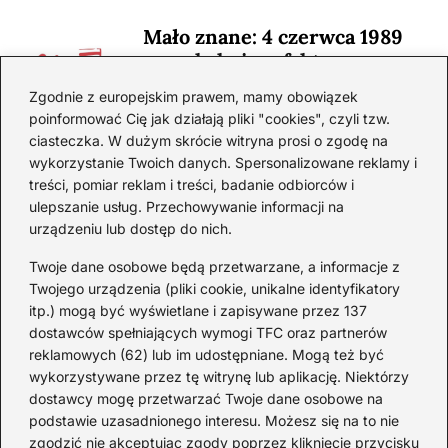
Mało znane: 4 czerwca 1989
— zaskakujące fakty
2026-08-03
Zgodnie z europejskim prawem, mamy obowiązek
poinformować Cię jak działają pliki "cookies", czyli tzw.
Ciekawostki o 1. wojnie
ciasteczka. W dużym skrócie witryna prosi o zgodę na
światowej — mało znane
wykorzystanie Twoich danych. Spersonalizowane reklamy i
fakty i historie
treści, pomiar reklam i treści, badanie odbiorców i
ulepszanie usług. Przechowywanie informacji na
2026-08-02
urządzeniu lub dostęp do nich.
Zaskakujące ciekawostki o
Krzysztofie Kolumbie
Twoje dane osobowe będą przetwarzane, a informacje z
Twojego urządzenia (pliki cookie, unikalne identyfikatory
2026-07-20
itp.) mogą być wyświetlane i zapisywane przez 137
dostawców spełniających wymogi TFC oraz partnerów
Mało znane ciekawostki o
reklamowych (62) lub im udostępniane. Mogą też być
Wisławie Szymborskiej
wykorzystywane przez tę witrynę lub aplikację. Niektórzy
dostawcy mogę przetwarzać Twoje dane osobowe na
2026-07-16
podstawie uzasadnionego interesu. Możesz się na to nie
Zaskakujące ciekawostki o
zgodzić nie akceptując zgody poprzez kliknięcie przycisku