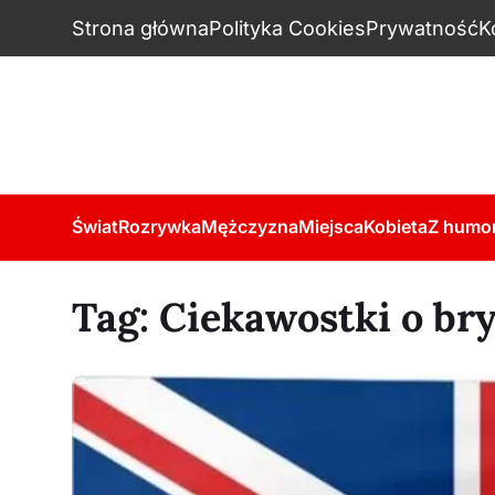
Strona główna
Polityka Cookies
Prywatność
K
Świat
Rozrywka
Mężczyzna
Miejsca
Kobieta
Z humo
Tag:
Ciekawostki o bry