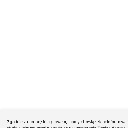
Zgodnie z europejskim prawem, mamy obowiązek poinformować Cię
skrócie witryna prosi o zgodę na wykorzystanie Twoich danych. S