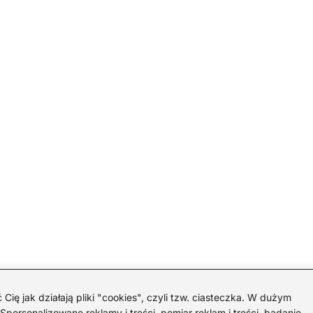
 jak działają pliki "cookies", czyli tzw. ciasteczka. W dużym
personalizowane reklamy i treści, pomiar reklam i treści, badanie