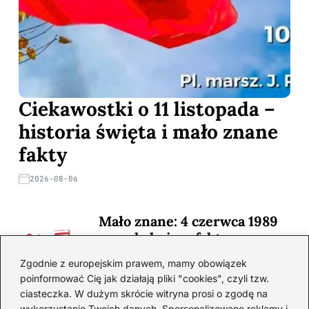
Ciekawostki o 11 listopada –
historia święta i mało znane
fakty
2026-08-06
Mało znane: 4 czerwca 1989
— zaskakujące fakty
2026-08-03
Zgodnie z europejskim prawem, mamy obowiązek
poinformować Cię jak działają pliki "cookies", czyli tzw.
Ciekawostki o 1. wojnie
ciasteczka. W dużym skrócie witryna prosi o zgodę na
światowej — mało znane
wykorzystanie Twoich danych. Spersonalizowane reklamy i