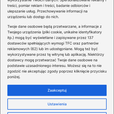
fakty i historie
treści, pomiar reklam i treści, badanie odbiorców i
ulepszanie usług. Przechowywanie informacji na
2026-08-02
urządzeniu lub dostęp do nich.
Zaskakujące ciekawostki o
Krzysztofie Kolumbie
Twoje dane osobowe będą przetwarzane, a informacje z
Twojego urządzenia (pliki cookie, unikalne identyfikatory
2026-07-20
itp.) mogą być wyświetlane i zapisywane przez 137
dostawców spełniających wymogi TFC oraz partnerów
Mało znane ciekawostki o
reklamowych (62) lub im udostępniane. Mogą też być
Wisławie Szymborskiej
wykorzystywane przez tę witrynę lub aplikację. Niektórzy
dostawcy mogę przetwarzać Twoje dane osobowe na
2026-07-16
podstawie uzasadnionego interesu. Możesz się na to nie
Zaskakujące ciekawostki o
zgodzić nie akceptując zgody poprzez kliknięcie przycisku
poniżej.
potopie szwedzkim
2026-07-15
Zaakceptuj
Ustawienia
Strona główna
Polityka Cookies
Prywatność
Kontakt