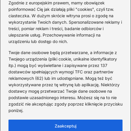
2026-08-03
Zgodnie z europejskim prawem, mamy obowiązek
poinformować Cię jak działają pliki "cookies", czyli tzw.
Ciekawostki o 1. wojnie
ciasteczka. W dużym skrócie witryna prosi o zgodę na
światowej — mało znane
wykorzystanie Twoich danych. Spersonalizowane reklamy i
fakty i historie
treści, pomiar reklam i treści, badanie odbiorców i
ulepszanie usług. Przechowywanie informacji na
2026-08-02
urządzeniu lub dostęp do nich.
Zaskakujące ciekawostki o
Krzysztofie Kolumbie
Twoje dane osobowe będą przetwarzane, a informacje z
Twojego urządzenia (pliki cookie, unikalne identyfikatory
2026-07-20
itp.) mogą być wyświetlane i zapisywane przez 137
dostawców spełniających wymogi TFC oraz partnerów
Mało znane ciekawostki o
reklamowych (62) lub im udostępniane. Mogą też być
Wisławie Szymborskiej
wykorzystywane przez tę witrynę lub aplikację. Niektórzy
dostawcy mogę przetwarzać Twoje dane osobowe na
2026-07-16
podstawie uzasadnionego interesu. Możesz się na to nie
Zaskakujące ciekawostki o
zgodzić nie akceptując zgody poprzez kliknięcie przycisku
poniżej.
potopie szwedzkim
2026-07-15
Zaakceptuj