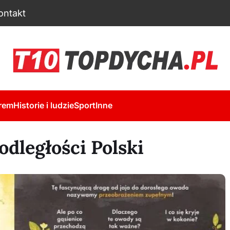
ontakt
rem
Historie i ludzie
Sport
Inne
dległości Polski