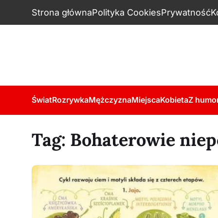
Strona główna
Polityka Cookies
Prywatność
K
Świat
Rozrywka
Mężczyzna
Miejsca
Kobieta
Z humo
Tag:
Bohaterowie niepo