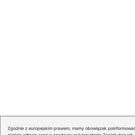
Zgodnie z europejskim prawem, mamy obowiązek poinformować Cię
skrócie witryna prosi o zgodę na wykorzystanie Twoich danych. S