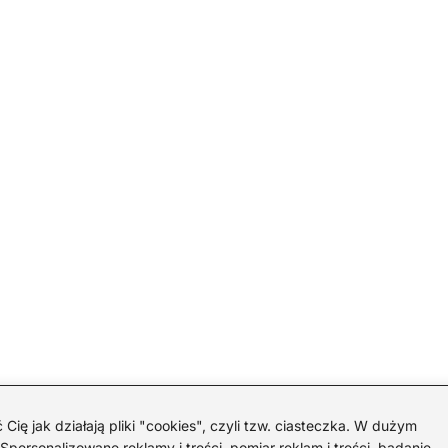
 jak działają pliki "cookies", czyli tzw. ciasteczka. W dużym
personalizowane reklamy i treści, pomiar reklam i treści, badanie