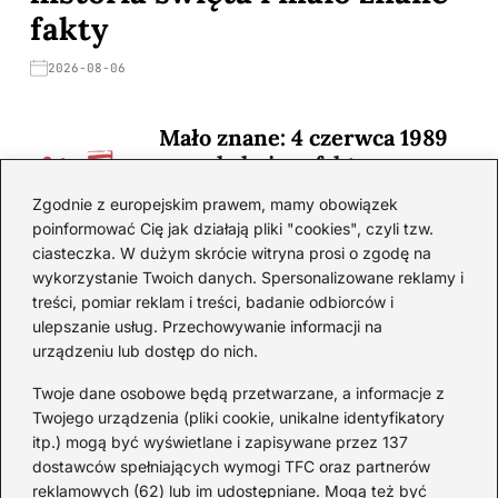
fakty
2026-08-06
Mało znane: 4 czerwca 1989
— zaskakujące fakty
2026-08-03
Zgodnie z europejskim prawem, mamy obowiązek
poinformować Cię jak działają pliki "cookies", czyli tzw.
Ciekawostki o 1. wojnie
ciasteczka. W dużym skrócie witryna prosi o zgodę na
światowej — mało znane
wykorzystanie Twoich danych. Spersonalizowane reklamy i
fakty i historie
treści, pomiar reklam i treści, badanie odbiorców i
ulepszanie usług. Przechowywanie informacji na
2026-08-02
urządzeniu lub dostęp do nich.
Zaskakujące ciekawostki o
Krzysztofie Kolumbie
Twoje dane osobowe będą przetwarzane, a informacje z
Twojego urządzenia (pliki cookie, unikalne identyfikatory
2026-07-20
itp.) mogą być wyświetlane i zapisywane przez 137
dostawców spełniających wymogi TFC oraz partnerów
Mało znane ciekawostki o
reklamowych (62) lub im udostępniane. Mogą też być