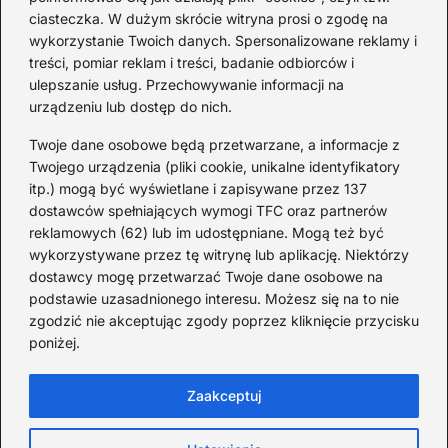
Ciekawostki o 1. wojnie
ciasteczka. W dużym skrócie witryna prosi o zgodę na
światowej — mało znane
wykorzystanie Twoich danych. Spersonalizowane reklamy i
fakty i historie
treści, pomiar reklam i treści, badanie odbiorców i
ulepszanie usług. Przechowywanie informacji na
2026-08-02
urządzeniu lub dostęp do nich.
Zaskakujące ciekawostki o
Krzysztofie Kolumbie
Twoje dane osobowe będą przetwarzane, a informacje z
Twojego urządzenia (pliki cookie, unikalne identyfikatory
2026-07-20
itp.) mogą być wyświetlane i zapisywane przez 137
dostawców spełniających wymogi TFC oraz partnerów
Mało znane ciekawostki o
reklamowych (62) lub im udostępniane. Mogą też być
Wisławie Szymborskiej
wykorzystywane przez tę witrynę lub aplikację. Niektórzy
dostawcy mogę przetwarzać Twoje dane osobowe na
2026-07-16
podstawie uzasadnionego interesu. Możesz się na to nie
Zaskakujące ciekawostki o
zgodzić nie akceptując zgody poprzez kliknięcie przycisku
poniżej.
potopie szwedzkim
2026-07-15
Zaakceptuj