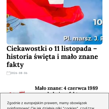
Ciekawostki o 11 listopada –
historia święta i mało znane
fakty
2026-08-06
Mało znane: 4 czerwca 1989
— zaskakujące fakty
2026-08-03
Zgodnie z europejskim prawem, mamy obowiązek
poinformować Cię jak działają pliki "cookies", czyli tzw.