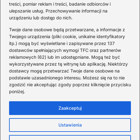
fakty i historie
treści, pomiar reklam i treści, badanie odbiorców i
ulepszanie usług. Przechowywanie informacji na
2026-08-02
urządzeniu lub dostęp do nich.
Zaskakujące ciekawostki o
Krzysztofie Kolumbie
Twoje dane osobowe będą przetwarzane, a informacje z
Twojego urządzenia (pliki cookie, unikalne identyfikatory
2026-07-20
itp.) mogą być wyświetlane i zapisywane przez 137
dostawców spełniających wymogi TFC oraz partnerów
Mało znane ciekawostki o
reklamowych (62) lub im udostępniane. Mogą też być
Wisławie Szymborskiej
wykorzystywane przez tę witrynę lub aplikację. Niektórzy
dostawcy mogę przetwarzać Twoje dane osobowe na
2026-07-16
podstawie uzasadnionego interesu. Możesz się na to nie
Zaskakujące ciekawostki o
zgodzić nie akceptując zgody poprzez kliknięcie przycisku
poniżej.
potopie szwedzkim
2026-07-15
Zaakceptuj
Ustawienia
Strona główna
Polityka Cookies
Prywatność
Kontakt