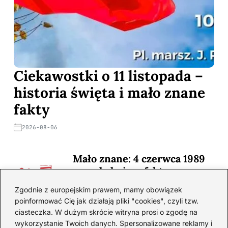
Ciekawostki o 11 listopada –
historia święta i mało znane
fakty
2026-08-06
Mało znane: 4 czerwca 1989
— zaskakujące fakty
2026-08-03
Zgodnie z europejskim prawem, mamy obowiązek
poinformować Cię jak działają pliki "cookies", czyli tzw.
Ciekawostki o 1. wojnie
ciasteczka. W dużym skrócie witryna prosi o zgodę na
światowej — mało znane
wykorzystanie Twoich danych. Spersonalizowane reklamy i