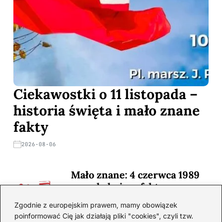
Ciekawostki o 11 listopada –
historia święta i mało znane
fakty
2026-08-06
Mało znane: 4 czerwca 1989
— zaskakujące fakty
2026-08-03
Zgodnie z europejskim prawem, mamy obowiązek
poinformować Cię jak działają pliki "cookies", czyli tzw.
Ciekawostki o 1. wojnie