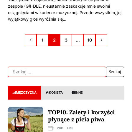
zespole (G)I-DLE, nieustannie zaskakuje mnie swoimi
osiągnięciami w karierze muzycznej. Przede wszystkim, jej
wyjątkowy głos wyróżnia się…
1
2
3
…
10
MĘŻCZYZNA
KOBIETA
INNE
TOP10: Zalety i korzyści
płynące z picia piwa
1 ROK TEMU