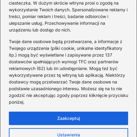
ciasteczka. W dużym skrócie witryna prosi o zgodę na
światowej — mało znane
wykorzystanie Twoich danych. Spersonalizowane reklamy i
fakty i historie
treści, pomiar reklam i treści, badanie odbiorców i
ulepszanie usług. Przechowywanie informacji na
2026-08-02
urządzeniu lub dostęp do nich.
Zaskakujące ciekawostki o
Krzysztofie Kolumbie
Twoje dane osobowe będą przetwarzane, a informacje z
Twojego urządzenia (pliki cookie, unikalne identyfikatory
2026-07-20
itp.) mogą być wyświetlane i zapisywane przez 137
dostawców spełniających wymogi TFC oraz partnerów
Mało znane ciekawostki o
reklamowych (62) lub im udostępniane. Mogą też być
Wisławie Szymborskiej
wykorzystywane przez tę witrynę lub aplikację. Niektórzy
dostawcy mogę przetwarzać Twoje dane osobowe na
2026-07-16
podstawie uzasadnionego interesu. Możesz się na to nie
Zaskakujące ciekawostki o
zgodzić nie akceptując zgody poprzez kliknięcie przycisku
poniżej.
potopie szwedzkim
2026-07-15
Zaakceptuj
Ustawienia